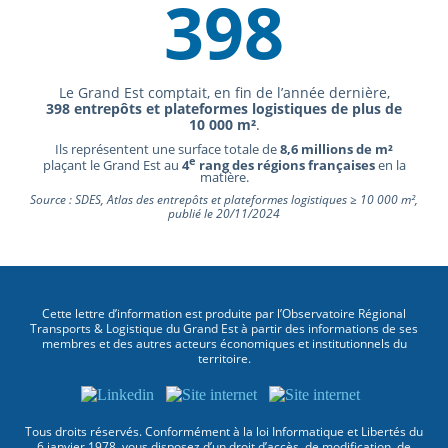
398
Le Grand Est comptait, en fin de l’année dernière,
398 entrepôts et plateformes logistiques de plus de
10 000 m²
.
Ils représentent une surface totale de
8,6 millions de m²
e
plaçant le Grand Est au
4
rang des régions françaises
en la
matière.
Source : SDES, Atlas des entrepôts et plateformes logistiques ≥ 10 000 m²,
publié le 20/11/2024
Cette lettre d’information est produite par l’Observatoire Régional
Transports & Logistique du Grand Est à partir des informations de ses
membres et des autres acteurs économiques et institutionnels du
territoire.
Tous droits réservés. Conformément à la loi Informatique et Libertés du
6 janvier 1978, vous disposez d’un droit d’accès, de modification, de