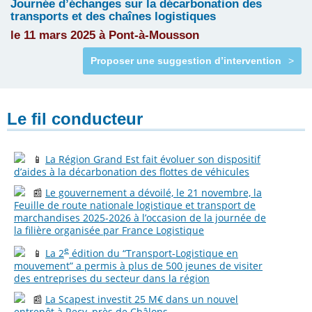
Journée d’échanges sur la décarbonation des
transports et des chaînes logistiques
le 11 mars 2025 à Pont-à-Mousson
Proposer une suggestion d’intervention
>
Le fil conducteur
📱
La Région Grand Est fait évoluer son dispositif
d’aides à la décarbonation des flottes de véhicules
📰
Le gouvernement a dévoilé, le 21 novembre, la
Feuille de route nationale logistique et transport de
marchandises 2025-2026 à l’occasion de la journée de
la filière organisée par France Logistique
e
📱
La 2
édition du “Transport-Logistique en
mouvement” a permis à plus de 500 jeunes de visiter
des entreprises du secteur dans la région
📰
La Scapest investit 25 M€ dans un nouvel
entrepôt à Recy, près de Châlons