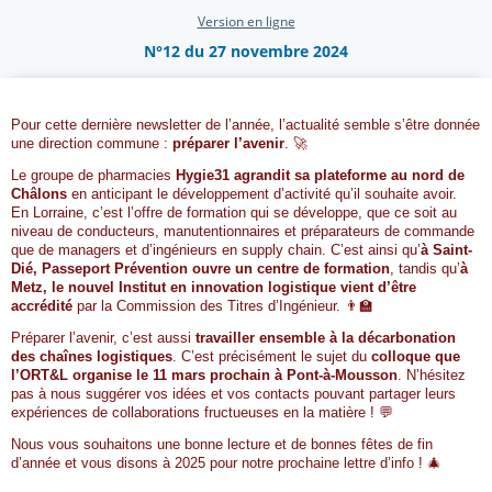
Version en ligne
N°12 du 27 novembre 2024
Pour cette dernière newsletter de l’année, l’actualité semble s’être donnée
une direction commune :
préparer l’avenir
. 🚀
Le groupe de pharmacies
Hygie31 agrandit sa plateforme au nord de
Châlons
en anticipant le développement d’activité qu’il souhaite avoir.
En Lorraine, c’est l’offre de formation qui se développe, que ce soit au
niveau de conducteurs, manutentionnaires et préparateurs de commande
que de managers et d’ingénieurs en supply chain. C’est ainsi qu’
à Saint-
Dié, Passeport Prévention ouvre un centre de formation
, tandis qu’
à
Metz, le nouvel Institut en innovation logistique vient d’être
accrédité
par la Commission des Titres d’Ingénieur. 👨‍🏫
Préparer l’avenir, c’est aussi
travailler ensemble à la décarbonation
des chaînes logistiques
. C’est précisément le sujet du
colloque que
l’ORT&L organise le 11 mars prochain à Pont-à-Mousson
. N’hésitez
pas à nous suggérer vos idées et vos contacts pouvant partager leurs
expériences de collaborations fructueuses en la matière ! 💬
Nous vous souhaitons une bonne lecture et de bonnes fêtes de fin
d’année et vous disons à 2025 pour notre prochaine lettre d’info ! 🎄