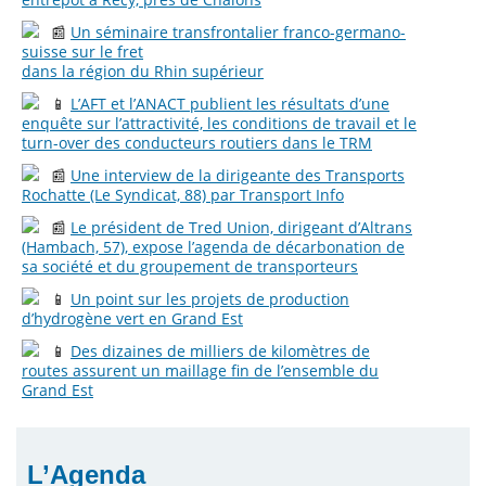
📰
Un séminaire transfrontalier franco-germano-
suisse sur le fret
dans la région du Rhin supérieur
📱
L’AFT et l’ANACT publient les résultats d’une
enquête sur l’attractivité, les conditions de travail et le
turn-over des conducteurs routiers dans le TRM
📰
Une interview de la dirigeante des Transports
Rochatte (Le Syndicat, 88) par Transport Info
📰
Le président de Tred Union, dirigeant d’Altrans
(Hambach, 57), expose l’agenda de décarbonation de
sa société et du groupement de transporteurs
📱
Un point sur les projets de production
d’hydrogène vert en Grand Est
📱
Des dizaines de milliers de kilomètres de
routes assurent un maillage fin de l’ensemble du
Grand Est
L’Agenda