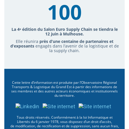
100
La 4ᵉ édition du Salon Euro Supply Chain se tiendra le
12 juin à Mulhouse.
Elle réunira
près d’une centaine de partenaires et
d’exposants
engagés dans l’avenir de la logistique et de
la supply chain.
Cette lettre d’information est produite par l’Observatoire Régional
Transports & Logistique du Grand Est à partir des informations de
ses membres et des autres acteurs économiques et institutionnels
du territoire.
Tous droits réservés. Conformément à la loi Informatique et
Libertés du 6 janvier 1978, vous disposez d’un droit d’accès,
de modification, de rectification et de suppression, sans aucun frais,