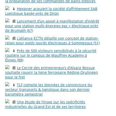
la préparation de ses commandes de pains d’épices
📱
Heppner acquiert la société d’affrètement SAB
Logistique basée près de Dijon
📰
Lancement d’un appel à manifestation d’intérêt
pour une station multi-énergies gaz + électrique près
de Brumath (67)
📰
L’alliance ECTN détaille son concept de station-
relais pour poids lourds électriques à Sommesous (51)
📱
Près de 500 visiteurs sensibilisés à la sécurité
routière sur le campus de Mauffrey Academy à
Éloyes (88)
📰
Le Cercle des entrepreneurs d’Alsace Bossue
souhaite rouvrir la ligne ferroviaire Réding-Drulingen
pour le fret
📱
TLF compile les données de conjoncture du
secteur transports & logistique dans son dernier
baromètre semestriel
📰
Une étude de l’Insee sur les spécificités
industrielles du Grand Est et de ses territoires