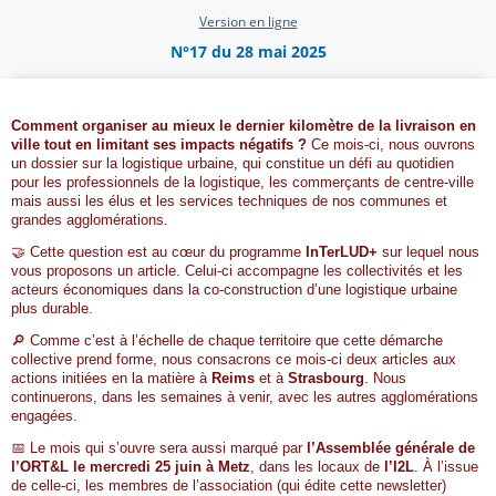
Version en ligne
N°17 du 28 mai 2025
Comment organiser au mieux le dernier kilomètre de la livraison en
ville tout en limitant ses impacts négatifs ?
Ce mois-ci, nous ouvrons
un dossier sur la logistique urbaine, qui constitue un défi au quotidien
pour les professionnels de la logistique, les commerçants de centre-ville
mais aussi les élus et les services techniques de nos communes et
grandes agglomérations.
🤝 Cette question est au cœur du programme
InTerLUD+
sur lequel nous
vous proposons un article. Celui-ci accompagne les collectivités et les
acteurs économiques dans la co-construction d’une logistique urbaine
plus durable.
🔎 Comme c’est à l’échelle de chaque territoire que cette démarche
collective prend forme, nous consacrons ce mois-ci deux articles aux
actions initiées en la matière à
Reims
et à
Strasbourg
. Nous
continuerons, dans les semaines à venir, avec les autres agglomérations
engagées.
📅 Le mois qui s’ouvre sera aussi marqué par
l’Assemblée générale de
l’ORT&L le mercredi 25 juin à Metz
, dans les locaux de
l’I2L
. À l’issue
de celle-ci, les membres de l’association (qui édite cette newsletter)