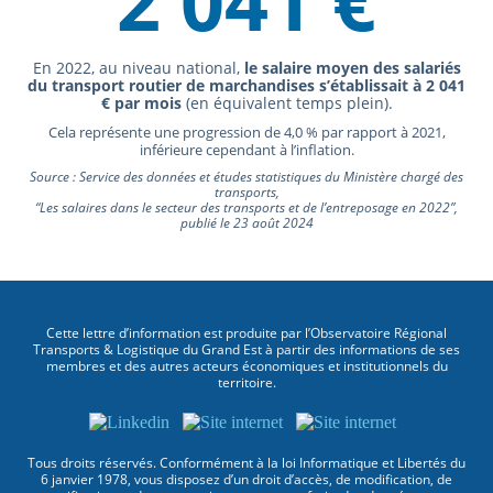
2 041 €
En 2022, au niveau national,
le salaire moyen des salariés
du transport routier de marchandises s’établissait à 2 041
€ par mois
(en équivalent temps plein).
Cela représente une progression de 4,0 % par rapport à 2021,
inférieure cependant à l’inflation.
Source : Service des données et études statistiques du Ministère chargé des
transports,
“Les salaires dans le secteur des transports et de l’entreposage en 2022”,
publié le 23 août 2024
Cette lettre d’information est produite par l’Observatoire Régional
Transports & Logistique du Grand Est à partir des informations de ses
membres et des autres acteurs économiques et institutionnels du
territoire.
Tous droits réservés. Conformément à la loi Informatique et Libertés du
6 janvier 1978, vous disposez d’un droit d’accès, de modification, de