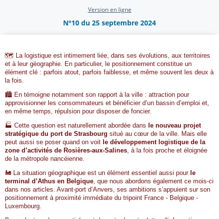
Version en ligne
N°10 du 25 septembre 2024
🗺️ La logistique est intimement liée, dans ses évolutions, aux territoires
et à leur géographie. En particulier, le positionnement constitue un
élément clé : parfois atout, parfois faiblesse, et même souvent les deux à
la fois.
🏙️ En témoigne notamment son rapport à la ville : attraction pour
approvisionner les consommateurs et bénéficier d’un bassin d’emploi et,
en même temps, répulsion pour disposer de foncier.
🏭 Cette question est naturellement abordée dans
le nouveau projet
stratégique du port de Strasbourg
situé au cœur de la ville. Mais elle
peut aussi se poser quand on voit
le développement logistique de la
zone d’activités de Rosières-aux-Salines
, à la fois proche et éloignée
de la métropole nancéienne.
🚂 La situation géographique est un élément essentiel aussi pour
le
terminal d’Athus en Belgique
, que nous abordons également ce mois-ci
dans nos articles. Avant-port d’Anvers, ses ambitions s’appuient sur son
positionnement à proximité immédiate du tripoint France - Belgique -
Luxembourg.