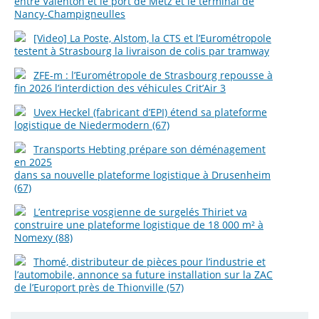
entre Valenton et le port de Metz et le terminal de
Nancy-Champigneulles
[Video] La Poste, Alstom, la CTS et l’Eurométropole
testent à Strasbourg la livraison de colis par tramway
ZFE-m : l’Eurométropole de Strasbourg repousse à
fin 2026 l’interdiction des véhicules Crit’Air 3
Uvex Heckel (fabricant d’EPI) étend sa plateforme
logistique de Niedermodern (67)
Transports Hebting prépare son déménagement
en 2025
dans sa nouvelle plateforme logistique à Drusenheim
(67)
L’entreprise vosgienne de surgelés Thiriet va
construire une plateforme logistique de 18 000 m² à
Nomexy (88)
Thomé, distributeur de pièces pour l’industrie et
l’automobile, annonce sa future installation sur la ZAC
de l’Europort près de Thionville (57)