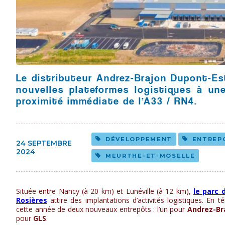
Le distributeur Andrez-Brajon Dupont-Es
nouvelles plateformes logistiques à un
proximité immédiate de l’A33 / RN4.
DÉVELOPPEMENT
ENTREP
24 SEPTEMBRE
2024
MEURTHE-ET-MOSELLE
Située entre Nancy (à 20 km) et Lunéville (à 12 km),
le parc 
Rosières
attire des implantations d’activités logistiques. En 
cette année de deux nouveaux entrepôts : l’un pour
Andrez-Br
pour
GLS
.