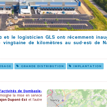
t et le logisticien GLS ont récemment inau
e vingtaine de kilomètres au sud-est de N
OSAGE
GRANDE DISTRIBUTION
IMPLANTATION
d’activités de Dombasle-
témoigne la mise en service
ajon Dupont-Est
et l’autre