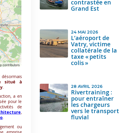
contrastée en
Grand Est
24 MAI 2026
L’aéroport de
Vatry, victime
collatérale de la
taxe « petits
colis »
t désormais
e situé à
28 AVRIL 2026
cy
.
Rivertraining :
uction, a en
pour entraîner
isée pour le
les chargeurs
tivités de
vers le transport
hitecture
,
fluvial
no
.
gement ou
une emprise