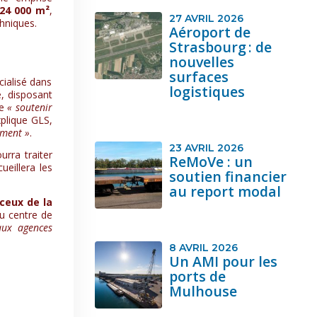
24 000 m²
,
27 AVRIL 2026
hniques.
Aéroport de
Strasbourg : de
nouvelles
surfaces
cialisé dans
logistiques
e, disposant
de
« soutenir
xplique GLS,
ement »
.
23 AVRIL 2026
ourra traiter
ReMoVe : un
ueillera les
soutien financier
au report modal
ceux de la
au centre de
aux agences
8 AVRIL 2026
Un AMI pour les
ports de
Mulhouse