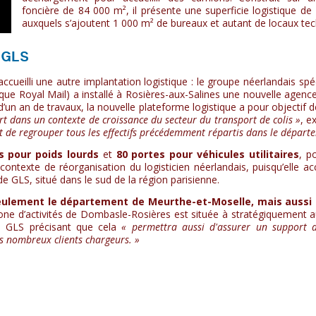
foncière de 84 000 m², il présente une superficie logistique de
auxquels s’ajoutent 1 000 m² de bureaux et autant de locaux tec
 GLS
ccueilli une autre implantation logistique : le groupe néerlandais spé
nique Royal Mail) a installé à Rosières-aux-Salines une nouvelle agenc
e d’un an de travaux, la nouvelle plateforme logistique a pour objectif 
port dans un contexte de croissance du secteur du transport de colis »
, e
 de regrouper tous les effectifs précédemment répartis dans le départ
s pour poids lourds
et
80 portes pour véhicules utilitaires
, p
contexte de réorganisation du logisticien néerlandais, puisqu’elle acc
 GLS, situé dans le sud de la région parisienne.
eulement le département de Meurthe-et-Moselle, mais aussi 
zone d’activités de Dombasle-Rosières est située à stratégiquement 
ce, GLS précisant que cela
« permettra aussi d'assurer un support 
s nombreux clients chargeurs. »