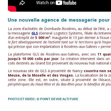
Une nouvelle agence de messagerie pour
La zone d’activités de Dombasle-Rosières, au début de l’été, a a
la messagerie
GLS
(General Logistics Systems, filiale du britan
d’un entrepôt de
5 000 m²
. Inaugurée le 13 juin dernier à l’issu
le fort développement de l’activité tant sur le territoire qu'à l’ex
qui précise que son implantation à Rosières-aux-Salines
« permet
La plateforme GLS de Rosières-aux-Salines, avec ses
11 quai
jusqu’à 10 000 colis par jour
. Sa création intervient dans un 
colis destinés au Grand Est provenant du nouveau hub national de
Le nouveau site de GLS à proximité de Nancy
couvrira non s
Meuse, de la Moselle et des Vosges.
La localisation de la 
cette zone. Elle est, en outre, située à proximité de l’Alsa
périphériques du Haut-Rhin et du Bas-Rhin pour le bénéfice de plu
PHOTO ET VIDÉO : © POINT DE VUE ALTITUDE