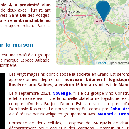
ale 4
,
à proximité d’un
de deux axes : l’un reliant
 vers Saint-Dié-des-Vosges,
our être
embranchable au
e majeure reliant Paris à
ur la maison
t
est une société du groupe
s la marque Espace Aubade,
plomberie.
Les vingt magasins dont dispose la société en Grand Est seron
approvisionnés depuis un
nouveau bâtiment logistiqu
Rosières-aux-Salines, à environ 15 km au sud-est de Nan
Le 9 septembre 2024,
Novelige
, filiale du groupe Vinci Constr
effet annoncé avoir livré la nouvelle plateforme logistique réal
compte d’Andrez-Brajon Dupont-Est au sein du parc d’ac
Dombasle-Rosières. Le nouvel entrepôt, conçu par
Soho Arc
a été réalisé par Novelige en groupement avec
Menard
et
Ura
Composé de deux cellules, il dispose de
24 quais
de char
déchargement pour accueillir des camions. Construit sur 