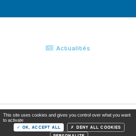
Actualités
Portail Logistique Grand Est © 2020 - Tous droits réservés
This site uses cookies and gives you control over what you want
Pourquoi ce Portail ?
-
Mentions légales
-
Gérer mes cookies
-
Gérer mes
to activate
données
- Réalisation :
OCI
OK, ACCEPT ALL
DENY ALL COOKIES
PERSONALIZE