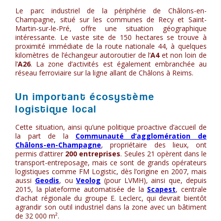
Le parc industriel de la périphérie de Châlons-en-
Champagne, situé sur les communes de Recy et Saint-
Martin-sur-le-Pré, offre une situation géographique
intéressante. Le vaste site de 150 hectares se trouve à
proximité immédiate de la route nationale 44, à quelques
kilomètres de l’échangeur autoroutier de l’
A4
et non loin de
l’
A26
. La zone d’activités est également embranchée au
réseau ferroviaire sur la ligne allant de Châlons à Reims.
Un important écosystème
logistique local
Cette situation, ainsi qu’une politique proactive d’accueil de
la part de la
Communauté d’agglomération de
Châlons-en-Champagne
, propriétaire des lieux, ont
permis d’attirer
200 entreprises
. Seules 21 opèrent dans le
transport-entreposage, mais ce sont de grands opérateurs
logistiques comme FM Logistic, dès l’origine en 2007, mais
aussi
Geodis
, ou
Veolog
(pour LVMH), ainsi que, depuis
2015, la plateforme automatisée de la
Scapest
, centrale
d’achat régionale du groupe E. Leclerc, qui devrait bientôt
agrandir son outil industriel dans la zone avec un bâtiment
de 32 000 m².