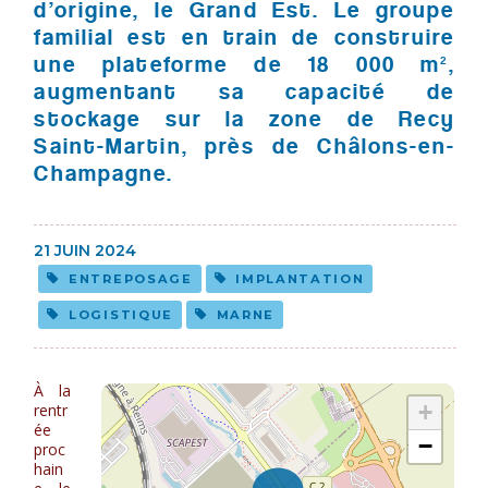
d’origine, le Grand Est. Le groupe
familial est en train de construire
une plateforme de 18 000 m²,
augmentant sa capacité de
stockage sur la zone de Recy
Saint-Martin, près de Châlons-en-
Champagne.
21 JUIN 2024
ENTREPOSAGE
IMPLANTATION
LOGISTIQUE
MARNE
À la
rentr
ée
proc
hain