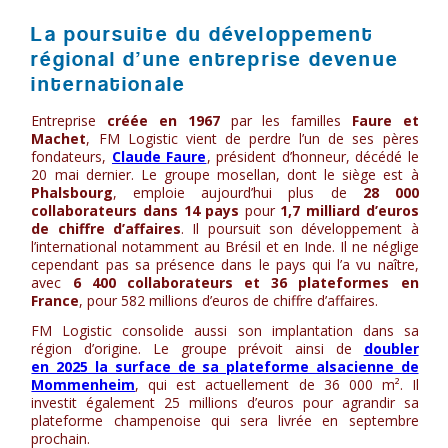
La poursuite du développement
régional d’une entreprise devenue
internationale
Entreprise
créée en 1967
par les familles
Faure et
Machet
, FM Logistic vient de perdre l’un de ses pères
fondateurs,
Claude Faure
, président d’honneur, décédé le
20 mai dernier. Le groupe mosellan, dont le siège est à
Phalsbourg
, emploie aujourd’hui plus de
28 000
collaborateurs dans 14 pays
pour
1,7 milliard d’euros
de chiffre d’affaires
. Il poursuit son développement à
l’international notamment au Brésil et en Inde. Il ne néglige
cependant pas sa présence dans le pays qui l’a vu naître,
avec
6 400 collaborateurs et 36 plateformes en
France
, pour 582 millions d’euros de chiffre d’affaires.
FM Logistic consolide aussi son implantation dans sa
région d’origine. Le groupe prévoit ainsi de
doubler
en 2025 la surface de sa plateforme alsacienne de
Mommenheim
, qui est actuellement de 36 000 m². Il
investit également 25 millions d’euros pour agrandir sa
plateforme champenoise qui sera livrée en septembre
prochain.