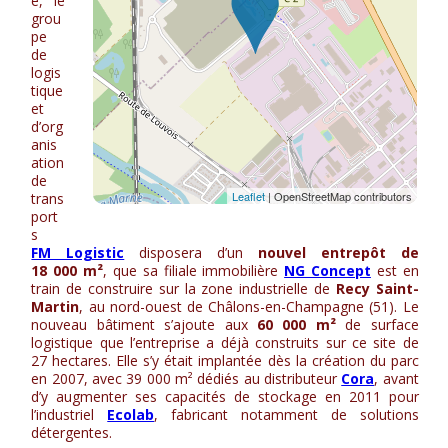
e, le
grou
pe
de
logis
tique
et
d’org
anis
ation
de
trans
port
s
FM Logistic
disposera d’un
nouvel entrepôt de
18 000 m²
, que sa filiale immobilière
NG Concept
est en
train de construire sur la zone industrielle de
Recy Saint-
Martin
, au nord-ouest de Châlons-en-Champagne (51). Le
nouveau bâtiment s’ajoute aux
60 000 m²
de surface
logistique que l’entreprise a déjà construits sur ce site de
27 hectares. Elle s’y était implantée dès la création du parc
en 2007, avec 39 000 m² dédiés au distributeur
Cora
, avant
d’y augmenter ses capacités de stockage en 2011 pour
l’industriel
Ecolab
, fabricant notamment de solutions
détergentes.