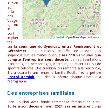
s bien
au-
delà
des
Vosge
s, où
ils
sont
implan
tés
sur la
commune du Syndicat, entre Remiremont et
Gérardmer
. Leurs camions, en effet, ne passent pas
inaperçus sur les routes puisque
les 110 véhicules que
compte l’entreprise sont décorés
de représentations
d’animaux, de personnages, d’acteurs, de chanteurs ou de
sportifs célèbres. Une tradition qui remonte à la rencontre,
il y a quarante ans, entre la famille Rouillon et le peintre
Pascal Kersiak
, qui depuis décore chaque tracteur à
l’aérographe.
Des entreprises familiales
Jean Rouillon avait fondé l’entreprise familiale en
1956
.
Suite à son décès en avril 2024, ses enfants ont pris