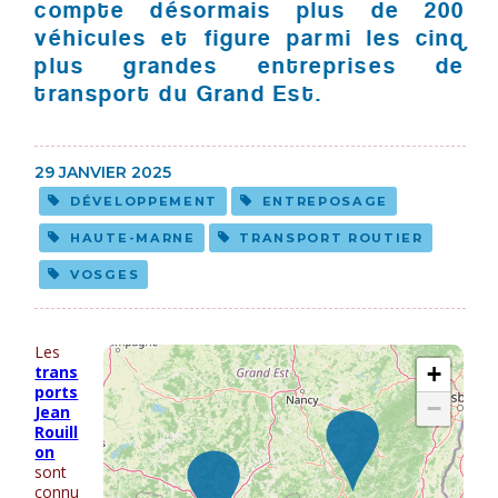
compte désormais plus de 200
véhicules et figure parmi les cinq
plus grandes entreprises de
transport du Grand Est.
29 JANVIER 2025
DÉVELOPPEMENT
ENTREPOSAGE
HAUTE-MARNE
TRANSPORT ROUTIER
VOSGES
Les
trans
ports
Jean
Rouill
on
sont
connu