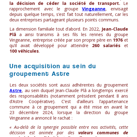
la décision de céder la société de transport.
Le
rapprochement avec le groupe
Vingeanne
, envisagé
depuis quelque temps, s’est fait tout naturellement, car les
deux entreprises partageant plusieurs points communs.
La dimension familiale tout d’abord. En 2022,
Jean-Claude
Plâ
a ainsi transmis à ses fils les rennes du groupe
Vingeanne, entreprise créée par son propre père en
1976
et
qu’il avait développé pour atteindre
260 salariés
et
100 véhicules
.
Une acquisition au sein du
groupement Astre
Les deux sociétés sont aussi adhérentes du groupement
Astre
, au sein duquel Jean-Claude Plâ a longtemps exercé
des responsabilités (notamment président pendant 8 ans
d’Astre Coopérative). C’est d’ailleurs l’appartenance
commune à ce groupement qui a été mise en avant le
23 décembre 2024, lorsque la direction du groupe
Vingeanne a annoncé le rachat :
« Au-delà de la synergie possible entre nos activités, cette
décision est animée par des
valeurs communes de