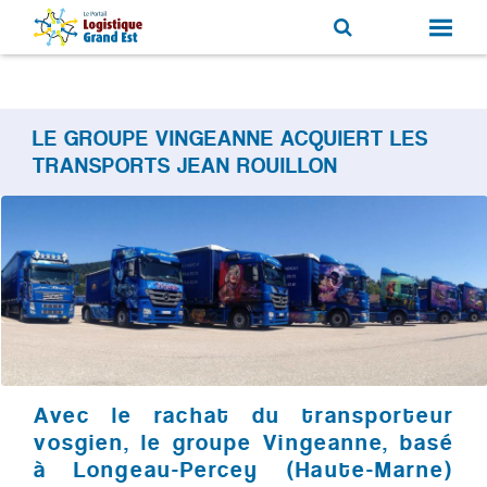
LE GROUPE VINGEANNE ACQUIERT LES
TRANSPORTS JEAN ROUILLON
Avec le rachat du transporteur
vosgien, le groupe Vingeanne, basé
à Longeau-Percey (Haute-Marne)