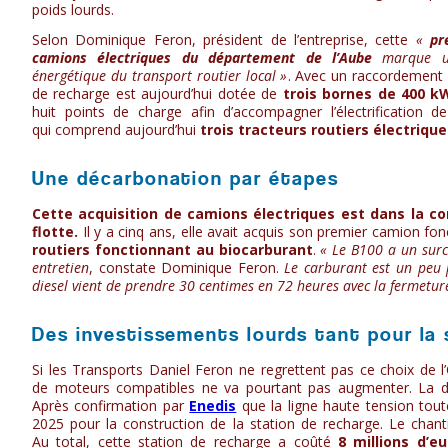
poids lourds.
Selon Dominique Feron, président de l’entreprise, cette
«
pr
camions électriques du département de l’Aube
marque un
énergétique du transport routier local »
. Avec un raccordement é
de recharge est aujourd’hui dotée de
trois bornes de 400 k
huit points de charge afin d’accompagner l’électrification d
qui comprend aujourd’hui
trois tracteurs routiers électriqu
Une décarbonation par étapes
Cette acquisition de camions électriques est dans la co
flotte.
Il y a cinq ans, elle avait acquis son premier camion fonc
routiers fonctionnant au biocarburant
.
« Le B100 a un surc
entretien
, constate Dominique Feron.
Le carburant est un peu 
diesel vient de prendre 30 centimes en 72 heures avec la fermetur
Des investissements lourds tant pour la 
Si les Transports Daniel Feron ne regrettent pas ce choix de l’
de moteurs compatibles ne va pourtant pas augmenter. La déci
Après confirmation par
Enedis
que la ligne haute tension tou
2025 pour la construction de la station de recharge. Le chan
Au total, cette station de recharge a coûté
8 millions d’eu