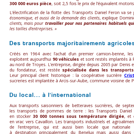
300 000 euros pièce
, soit 2,5 fois le prix de l’équivalent motori
L’électrification de la flotte des Transports Daniel Feron va 
économique, et aussi de la demande des clients
, explique Domin
clients, mais pour
travailler pour nos partenaires habituels qu
les tailles d’entreprises. »
Des transports majoritairement agricole
Créés en 1964 avec l’achat d’un premier camion-benne, les
exploitent aujourd’hui
90 véhicules
et sont restés implantés à 
au nord de Troyes. L’entreprise, dirigée depuis 2005 par Denis e
du fondateur, est restée
spécialisée dans les transports
Leur principal client historique : la coopérative sucrière
Cris
sucreries est implantée à Arcis-sur-Aube, commune voisine de P
Du local… à l’international
Aux transports saisonniers de betteraves sucrières, de septe
les transports de pommes de terre : les Transports Daniel
en stocker
30 000 tonnes sous température dirigée
, et
en vrac vers Cavaillon. Les transports industriels et agroaliment
de l’entreprise, qui est aussi bien locale que nationale
à destination principalement du Benelux mais aussi dan