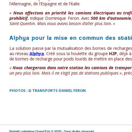
l’Allemagne, de l’Espagne et de l’Italie.
«
Nous affectons en priorité les camions électriques au traf
prohibitif
, indique Dominique Feron.
Avec
500 km d’autonomie
Saint-Quentin. Mais nous avons besoin d’aller plus loin. »
Alphya pour la mise en commun des stat
La solution passe par la mutualisation des bornes de recharges
au réseau
Alphya
. Créé sous la houlette du groupe
H2P
, déjà à
de bornes de recharge pour poids lourds de mettre en place des
«
Nous chargerons dans notre station les camions de transport
un peu plus loin. Mais il ne s’agit pas de stations publiques »
, pré
PHOTOS : © TRANSPORTS DANIEL FERON
Portail Logistique Grand Est © 2020 - Tous droits réservés