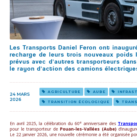
Les Transports Daniel Feron ont inauguré,
recharge de leurs trois nouveaux poids 
prévus avec d’autres transporteurs dans
le rayon d’action des camions électrique
AGRICULTURE
AUBE
INFRAS
24 MARS
2026
TRANSITION ÉCOLOGIQUE
TRANS
e
En avril 2025, la célébration du 60
anniversaire des
Transpor
pour le transporteur de
Pouan-les-Vallées (Aube)
d’inaugur
Le 22 janvier 2026, une nouvelle cérémonie a été organisée pou