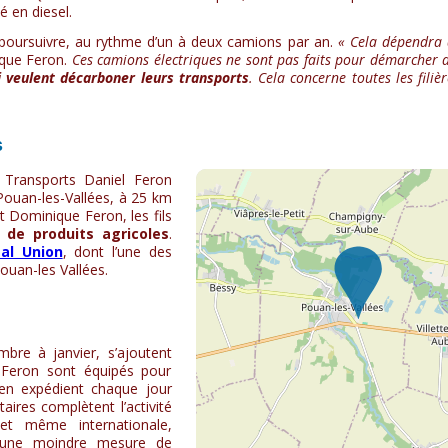
sé en diesel.
se poursuivre, au rythme d’un à deux camions par an.
« Cela dépendra 
ique Feron.
Ces camions électriques ne sont pas faits pour démarcher
i veulent décarboner leurs transports
. Cela concerne toutes les filiè
s
 Transports Daniel Feron
Pouan-les-Vallées, à 25 km
t Dominique Feron, les fils
 de produits agricoles
.
tal Union
, dont l’une des
ouan-les Vallées.
mbre à janvier, s’ajoutent
 Feron sont équipés pour
 en expédient chaque jour
aires complètent l’activité
 et même internationale,
s une moindre mesure de