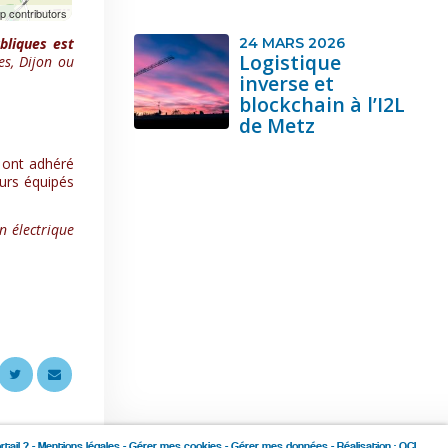
24 MARS 2026
bliques est
Logistique
es, Dijon ou
inverse et
blockchain à l’I2L
de Metz
n ont adhéré
urs équipés
n électrique
rtail ?
-
Mentions légales
-
Gérer mes cookies
-
Gérer mes données
- Réalisation :
OCI