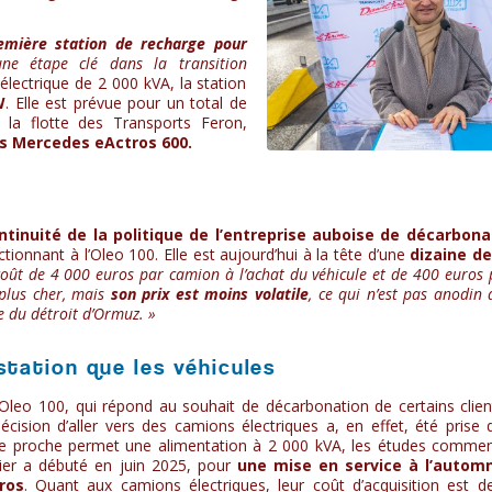
emière station de recharge pour
e étape clé dans la transition
lectrique de 2 000 kVA, la station
W
. Elle est prévue pour un total de
e la flotte des Transports Feron,
es Mercedes eActros 600.
ntinuité de la politique de l’entreprise auboise de décarbona
tionnant à l’Oleo 100. Elle est aujourd’hui à la tête d’une
dizaine de
oût de 4 000 euros par camion à l’achat du véhicule et de 400 euros
plus cher, mais
son prix est moins volatile
, ce qui n’est pas anodin 
e du détroit d’Ormuz. »
station que les véhicules
Oleo 100, qui répond au souhait de décarbonation de certains client
sion d’aller vers des camions électriques a, en effet, été prise 
te proche permet une alimentation à 2 000 kVA, les études comme
tier a débuté en juin 2025, pour
une mise en service à l’autom
ros
. Quant aux camions électriques, leur coût d’acquisition est de