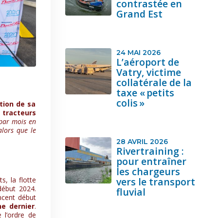
contrastée en
Grand Est
24 MAI 2026
L’aéroport de
Vatry, victime
collatérale de la
taxe « petits
colis »
tion de sa
 tracteurs
 par mois en
alors que le
28 AVRIL 2026
Rivertraining :
pour entraîner
les chargeurs
s, la flotte
vers le transport
début 2024.
fluvial
ncent début
ne dernier
.
 l’ordre de