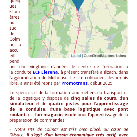
quelq
ues
kilom
ètres
au
sud
de
Colm
ar, a
accu
eilli
pend
ant une vingtaine d’années le centre de formation à
la conduite
ECF Llerena
, à présent transféré à Illzach, dans
l’agglomération de Mulhouse. Le site colmarien, désormais
libre, a ainsi été repris par
Promotrans
, début 2025.
Le spécialiste de la formation aux métiers du transport et
de la logistique y dispose de
cinq salles de cours,
d’
un
simulateur
et de
quatre pistes pour l’apprentissage
de la conduite
, d’
une base logistique avec pont
roulant
, et d’
un magasin-école
pour l’apprentissage de la
préparation de commandes.
« Notre site de Colmar est très bien placé, au cœur de
l’Alsace.
Il s’agit d’un bassin économique très actif, avec