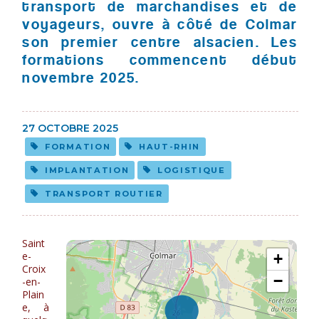
transport de marchandises et de
voyageurs, ouvre à côté de Colmar
son premier centre alsacien. Les
formations commencent début
novembre 2025.
27 OCTOBRE 2025
FORMATION
HAUT-RHIN
IMPLANTATION
LOGISTIQUE
TRANSPORT ROUTIER
Saint
e-
Croix
-en-
Plain
e, à