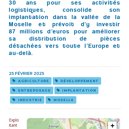
30 ans pour ses activités
logistiques, consolide son
implantation dans la vallée de la
Moselle et prévoit d’y investir
87 millions d’euros pour améliorer
sa distribution de pièces
détachées vers toute l’Europe et
au-delà.
25 FÉVRIER 2025
AGRICULTURE
DÉVELOPPEMENT
ENTREPOSAGE
IMPLANTATION
INDUSTRIE
MOSELLE
Explo
itant