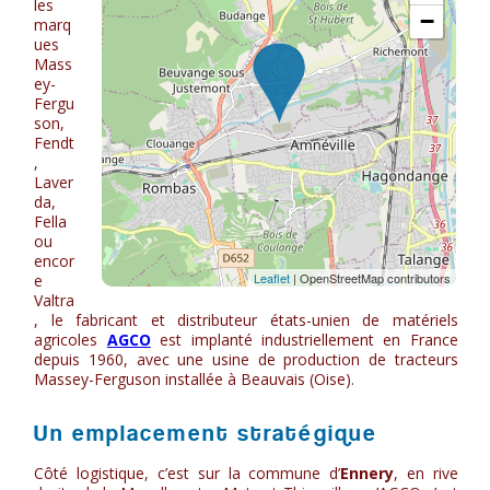
les
marq
ues
Mass
ey-
Fergu
son,
Fendt
,
Laver
da,
Fella
ou
encor
e
Valtra
, le fabricant et distributeur états-unien de matériels
agricoles
AGCO
est implanté industriellement en France
depuis 1960, avec une usine de production de tracteurs
Massey-Ferguson installée à Beauvais (Oise).
Un emplacement stratégique
Côté logistique, c’est sur la commune d’
Ennery
, en rive