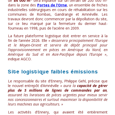
de
84 000 m²
sera implanté sur un terrain de 200 000 m²
dans la zone des
Portes de l’Orne
, un ensemble de friches
industrielles sidérurgiques en cours de réhabilitation sur les
communes de Rombas, Gandrange et Amnéville. Les
travaux devront donc commencer par la dépollution du site,
sur ce lieu marqué par la fermeture du dernier haut-
fourneau en 1998, puis de l’aciérie en 2009.
La future plateforme logistique doit entrer en service à la
fin de l’année 2026. Elle
« desservira principalement l’Europe
et le Moyen-Orient et servira de dépôt principal pour
l’approvisionnement en pièces en Amérique du Nord, en
Amérique du Sud et en Asie-Pacifique depuis l’Europe »
,
indique AGCO.
Site logistique faibles émissions
Le responsable du site d’Ennery, Philippe Gehl, précise que
le nouvel entrepôt d’Amnéville
« aura la
capacité de gérer
plus de 5 millions de lignes de commandes par an
,
assurant les livraisons de pièces urgentes pour mieux servir
nos concessionnaires et surtout maximiser la disponibilité de
leurs machines aux agriculteurs. »
Les activités d’Ennery, qui avaient été entièrement