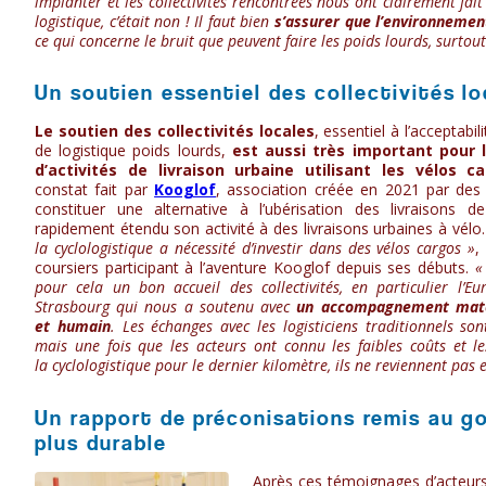
implanter et les collectivités rencontrées nous ont clairement fait
logistique, c’était non ! Il faut bien
s’assurer que l’environnement
ce qui concerne le bruit que peuvent faire les poids lourds, surtou
Un soutien essentiel des collectivités lo
Le soutien des collectivités locales
, essentiel à l’acceptabil
de logistique poids lourds,
est aussi très important pour l
d’activités de livraison urbaine utilisant les vélos c
constat fait par
Kooglof
, association créée en 2021 par des
constituer une alternative à l’ubérisation des livraisons d
rapidement étendu son activité à des livraisons urbaines à vélo
la cyclologistique a nécessité d’investir dans des vélos cargos »
,
coursiers participant à l’aventure Kooglof depuis ses débuts.
«
pour cela un bon accueil des collectivités, en particulier l’E
Strasbourg qui nous a soutenu avec
un accompagnement matér
et humain
. Les échanges avec les logisticiens traditionnels sont 
mais une fois que les acteurs ont connu les faibles coûts et l
la cyclologistique pour le dernier kilomètre, ils ne reviennent pas e
Un rapport de préconisations remis au g
plus durable
Après ces témoignages d’acteurs d