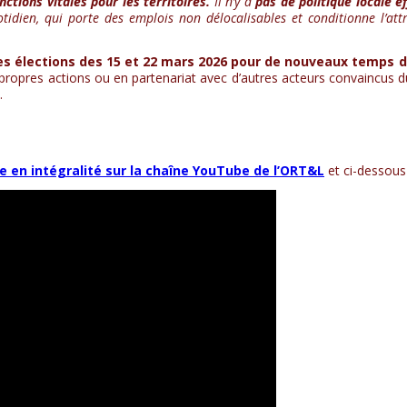
tions vitales pour les territoires.
Il n’y a
pas de politique locale e
otidien, qui porte des emplois non délocalisables et conditionne l’attr
es élections des 15 et 22 mars 2026 pour de nouveaux temps 
es propres actions ou en partenariat avec d’autres acteurs convaincus 
.
e en intégralité sur la chaîne YouTube de l’ORT&L
et ci-dessous 