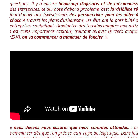
questions. Il y a encore
beaucoup d’aprioris et de méconnais
des entreprises, ce qui pose d’abord problème, c’est
la visibilité 
faut donner aux investisseurs
des perspectives pour les aider à
choix
. À travers les plans d’urbanisme, les élus ont la possibilité
entreprises souhaitant s’implanter des terrains adaptés aux activi
C’est d’une importance capitale, d’autant qu’avec le “zéro artifici
(ZAN),
on va commencer à manquer de foncier
. »
«
nous devons nous assurer que nous sommes attendus
. L’i
s’amenuiser dès que l’on précise qu’il s’agit de logistique. Dans l