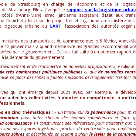
opole de Strasbourg en charge de l’économie et de la logistiq
 de Strasbourg. Elle a évoqué le
rapport sur la logistique urbai
x côtés d’Anne-Marie Idrac (ancienne secrétaire d’État aux tran
e Robichet (directeur de projet fret et logistique au ministère des
e logistique urbaine au
GART
, l’association des autorités organi
 ministres des transports et du commerce que le 5 février, Anne-Mar
 le 12 janvier mais a quand même livré les grandes recommandation
nfiée par le gouvernement. Celle-ci fait suite à un premier rapport ét
i à la demande du gouvernement.
d’avancement et de transmettre de nouvelles propositions »
, explique
e de très nombreuses politiques publiques
et que
de nouvelles contr
”, mise en place des zones à faibles émissions, développement très fort de
tives qui ont émergé depuis 2021 avec, par exemple, le dévelo
 aider les collectivités à monter en compétence, à mettr
fessionnels
.
s en cinq thématiques
:
« un travail sur
la gouvernance
pour mieu
formation
pour doter chacun des bonnes compétences et faire qu
la connaissance
en construisant des indicateurs pour s’adapter aux 
isant des espaces logistiques proches du centre-ville pour améliore
ports sobres
et décarbonés, en jouant à plein
le levier de la comman