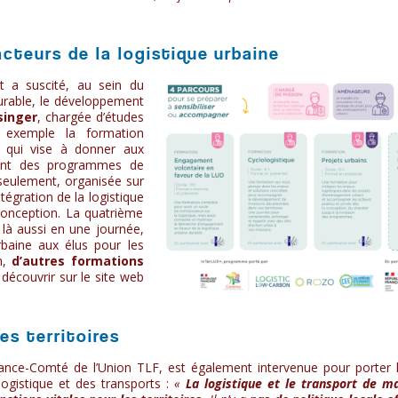
cteurs de la logistique urbaine
 a suscité, au sein du
urable, le développement
singer
, chargée d’études
 exemple la formation
, qui vise à donner aux
ement des programmes de
 seulement, organisée sur
tégration de la logistique
conception. La quatrième
, là aussi en une journée,
baine aux élus pour les
in,
d’autres formations
 découvrir sur le site web
es territoires
ance-Comté de l’Union TLF, est également intervenue pour porter
ogistique et des transports :
«
La logistique et le transport de m