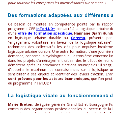
pour soutenir les entreprises les mieux-disantes sur ce sujet. »
Des formations adaptées aux différents a
Ce besoin de montée en compétence pointé par le rapport
programme CEE
InTerLUD+
consacré à la logistique urbaine d
d’une
offre de formation spécifique
.
Hannane Djafri Hund
en logistique urbaine durable au
Cerema
, présente par
“engagement volontaire en faveur de la logistique urbaine”
techniciens des collectivités les clés pour impulser local
logistique urbaine durable. Une autre formation, d’une journée
demande, concerne la cyclologistique. La troisième concerne l’in
dans les projets d’aménagement urbain dès le début de leur 
démarrera après les prochaines élections municipales : il s’agit
d’apporter le maximum de connaissances sur la logistique ur
sensibiliser à ses enjeux et identifier des leviers d’action. Enf
sont prévues pour les acteurs économiques
, que l’on peut
du programme InTerLUD+.
La logistique vitale au fonctionnement d
Marie Breton
, déléguée générale Grand Est et Bourgogne-Fr
commun des organisations professionnelles du secteur de la l