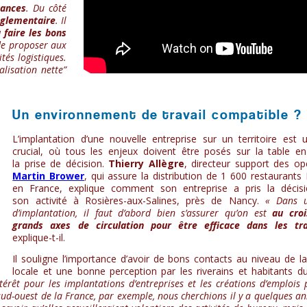
sances
. Du côté
réglementaire
. Il
 faire les bons
 de proposer aux
tés logistiques.
alisation nette”
Un environnement de travail compatible ?
L’implantation d’une nouvelle entreprise sur un territoire es
crucial, où tous les enjeux doivent être posés sur la table 
la prise de décision.
Thierry Allègre
, directeur support des op
Martin Brower
, qui assure la distribution de 1 600 restaurant
en France, explique comment son entreprise a pris la décisio
son activité à Rosières-aux-Salines, près de Nancy.
« Dans u
d’implantation, il faut d’abord bien s’assurer qu’on est
au cro
grands axes de circulation pour être efficace dans les tr
explique-t-il.
Il souligne l’importance d’avoir de bons contacts au niveau de la 
locale et une bonne perception par les riverains et habitants du 
ntérêt pour les implantations d’entreprises et les créations d’emplois 
e sud-ouest de la France, par exemple, nous cherchions il y a quelques a