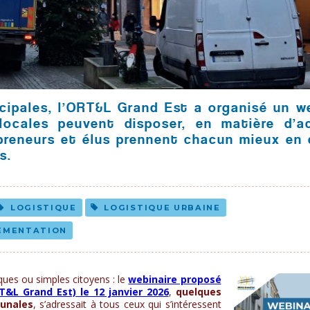
ipales, l’ORT&L Grand Est a organisé un we
 locales peuvent disposer, en matière d’ac
repreneurs et élus prennent chacun mieux en
s.
LOGISTIQUE
LOGISTIQUE URBAINE
EMENTATION
ques ou simples citoyens : le
webinaire proposé
T&L Grand Est) le 12 janvier 2026
,
quelques
munales
, s’adressait à tous ceux qui s’intéressent