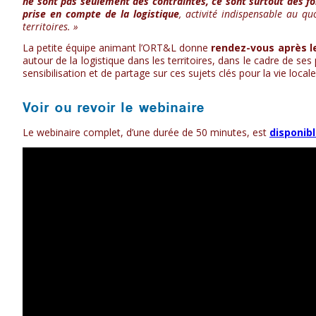
ne sont pas seulement des contraintes, ce sont surtout des fonc
prise en compte de la logistique
, activité indispensable au qu
territoires. »
La petite équipe animant l’ORT&L donne
rendez-vous après l
autour de la logistique dans les territoires, dans le cadre de s
sensibilisation et de partage sur ces sujets clés pour la vie locale
Voir ou revoir le webinaire
Le webinaire complet, d’une durée de 50 minutes, est
disponibl