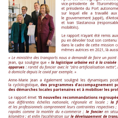
vice-présidente de l’Eurométr
et présidente du Port autonome
sur lequel elle a travaillé au
le gouvernement Juppé), d’Antoin
et Ivan Slastanova (responsabl
mobilités).
Le rapport n’ayant été remis aux
pu en dévoiler tout son contenu
dans le cadre de cette mission co
mêmes autrices en 2021, là auss
« Le ministère des transports nous a demandé de faire un point 
Jean, qui souligne que
«
la logistique urbaine est à la croisé
apparues
: rareté du foncier avec le “zéro artificialisation nette
à domicile depuis le covid par exemple. »
Anne-Marie Jean a également souligné les dynamiques posi
la cyclologistique,
des programmes d’accompagnement pour
des démarches locales partenaires et à mobiliser les pro
Le rapport émet
15 nouvelles recommandations regroupée
aux différentes échelles nationale, régionale et locale ;
la 
et les professionnels comprennent leurs contraintes respectives ;
rapides comme la montée du e-commerce ;
le foncier
en sécur
kilomètre ; et enfin l’accélération sur
le développement de trans