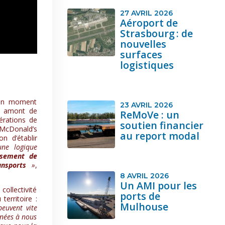
27 AVRIL 2026
Aéroport de
Strasbourg : de
nouvelles
surfaces
logistiques
t un moment
23 AVRIL 2026
en amont de
ReMoVe : un
érations de
soutien financier
s McDonald’s
au report modal
n d’établir
ne logique
isement de
ansports
»
,
8 AVRIL 2026
Un AMI pour les
collectivité
ports de
territoire :
Mulhouse
peuvent vite
nnées à nous