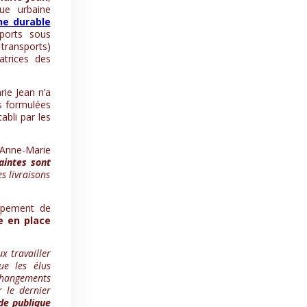
ue urbaine
ne durable
sports sous
 transports)
satrices des
ie Jean n’a
s formulées
abli par les
 Anne-Marie
aintes sont
s livraisons
ppement de
e en place
x travailler
e les élus
changements
r le dernier
de publique