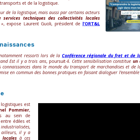
transports et de la logistique.
r de la logistique, mais aussi par certains acteurs
services techniques des collectivités locales
»
, expose Laurent Guoli, président de
l’ORT&L
nnaissances
notamment ressorti lors de la
Conférence régionale du fret et de la
and Est il y a trois ans
, poursuit-il.
Cette sensibilisation constitue
un 
es connaissances dans le monde du transport de marchandises et de la
la mise en commun des bonnes pratiques en faisant dialoguer l’ensemble
ue
 logistiques est
nnel Pommier
,
tés au sein de
entre édiles et
 industrialisées,
ailleurs, il y a
 locales
à ces