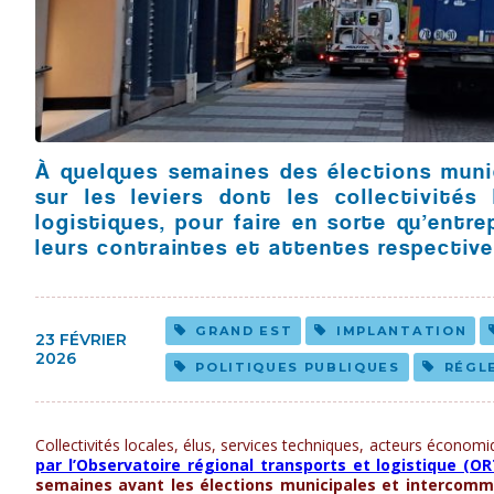
À quelques semaines des élections munic
sur les leviers dont les collectivités
logistiques, pour faire en sorte qu’ent
leurs contraintes et attentes respective
GRAND EST
IMPLANTATION
23 FÉVRIER
2026
POLITIQUES PUBLIQUES
RÉGL
Collectivités locales, élus, services techniques, acteurs économi
par l’Observatoire régional transports et logistique (OR
semaines avant les élections municipales et intercom