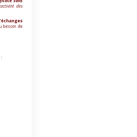
fficace sans
activité des
d’échanges
du besoin de
: