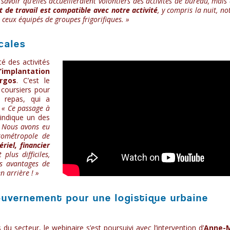
 savoir qu’elles accueilleraient volontiers des activités de bureau, mais
 de travail est compatible avec notre activité
, y compris la nuit, 
t ceux équipés de groupes frigorifiques. »
cales
ité des activités
’implantation
argos
. C’est le
 coursiers pour
e repas, qui a
.
« Ce passage à
 indique un des
 Nous avons eu
urométropole de
iel, financier
plus difficiles,
es avantages de
n arrière ! »
ouvernement pour une logistique urbaine
u secteur, le webinaire s’est poursuivi avec l’intervention d’
Anne-M