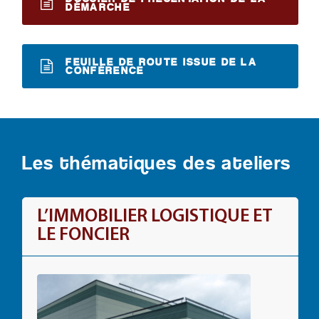
DÉMARCHE
FEUILLE DE ROUTE ISSUE DE LA
CONFÉRENCE
Les thématiques des ateliers
L’IMMOBILIER LOGISTIQUE ET
LE FONCIER