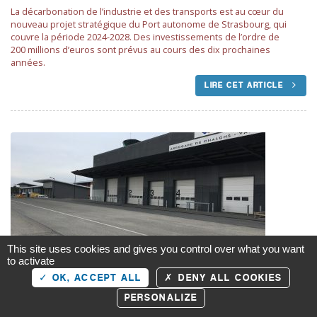
La décarbonation de l’industrie et des transports est au cœur du
nouveau projet stratégique du Port autonome de Strasbourg, qui
couvre la période 2024-2028. Des investissements de l’ordre de
200 millions d’euros sont prévus au cours des dix prochaines
années.
LIRE CET ARTICLE
This site uses cookies and gives you control over what you want
to activate
22 AOÛT 2024
Haffner Energy et LanzaJet vont produire du
OK, ACCEPT ALL
DENY ALL COOKIES
carburant d’aviation durable à Vatry
PERSONALIZE